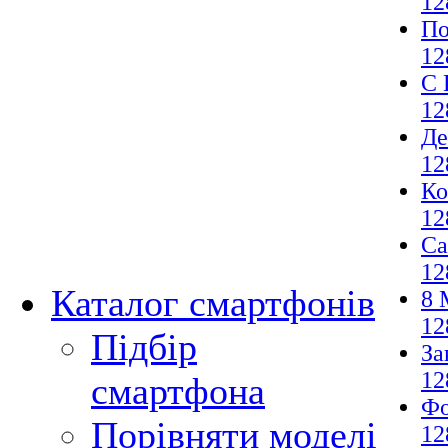
12
По
12
С 
12
Де
12
Ко
12
Са
12
Каталог смартфонів
8 
12
Підбір
За
12
смартфона
Фо
Порівняти моделі
12