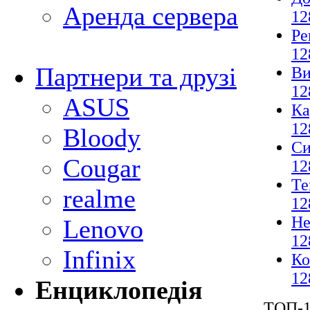
Аренда сервера
12
Ре
12
Партнери та друзі
Ви
12
ASUS
Ка
12
Bloody
Си
Cougar
12
Те
realme
12
Не
Lenovo
12
Infinix
Ко
12
Енциклопедія
ТОП-1