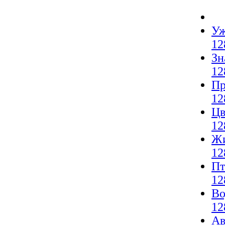
Уж
12
Зн
12
Пр
12
Цв
12
Жи
12
Пт
12
Во
12
Ав