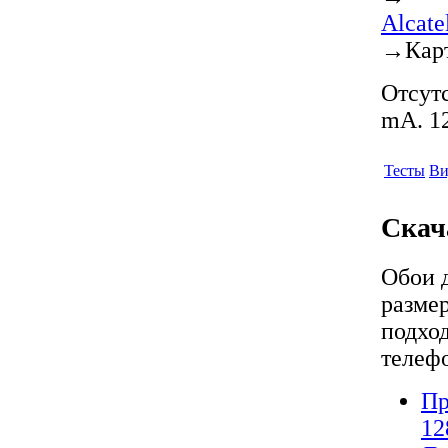
Alcat
→
Кар
Отсутс
mA. 12
Тесты
Ви
Скач
Обои 
разме
подход
телеф
Пр
12