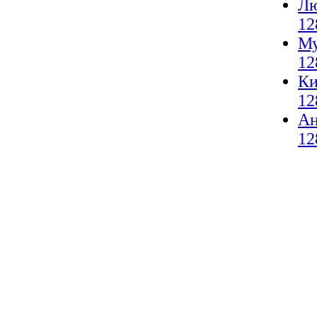
Лю
12
Му
12
Ки
12
А
12