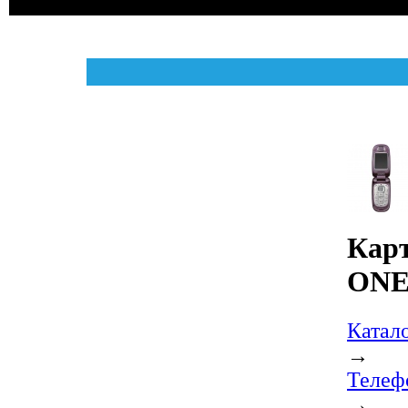
Карт
ONE
Катал
→
Телеф
→