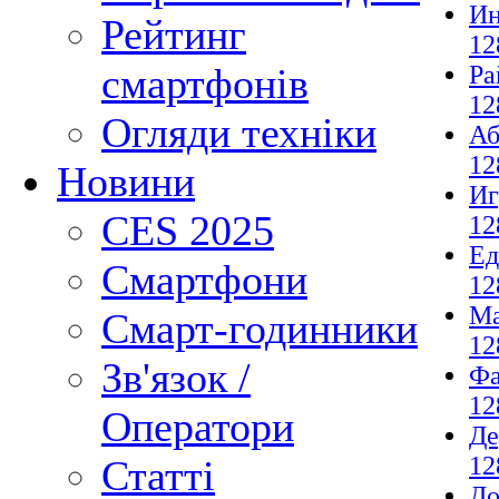
И
Рейтинг
12
Ра
смартфонів
12
Огляди техніки
Аб
12
Новини
И
CES 2025
12
Ед
Смартфони
12
М
Смарт-годинники
12
Зв'язок /
Фа
12
Оператори
Де
12
Статті
До